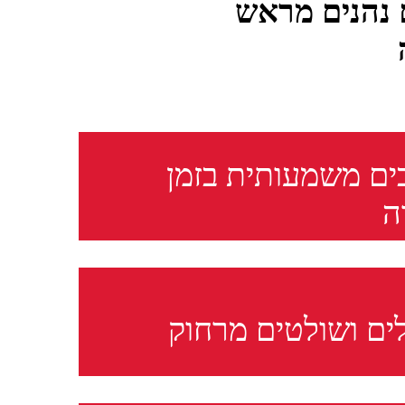
 נהנים מראש
ים משמעותית בזמן
ה
 ופשוט, שנעשה על ידי העובדים בשירות
ך שניות ספורות בלבד, וחוסך לכם מיידית
ים ושולטים מרחוק
דה יקר והרבה כסף!