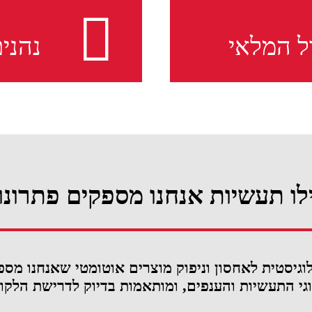
ניתן לנה
ת הייצור, ומאפשרת
מוצרים 
, פינוי מרחב
ל המלאי
נהני
השימושי
ל אופטימלי של השטח.
הדופק.
העמדות 
התראות אוטומטיות
שתוכלו 
מנות אוטומטיות אל
גודל ומ
והמשך עבודה רציפה.
טמפרטור
לו תעשיות אנחנו מספקים פתרונו
וגיסטית לאחסון וניפוק מוצרים אוטומטי שאנחנו מספ
גי התעשיות והענפים, ומותאמות בדיוק לדרישת הלקו